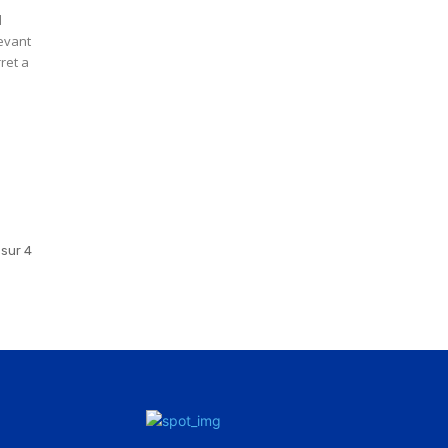
ret a
sur 4