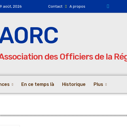
9 août, 2026
Contact
A propos
AORC
Association des Officiers de la R
nces
En ce temps là
Historique
Plus