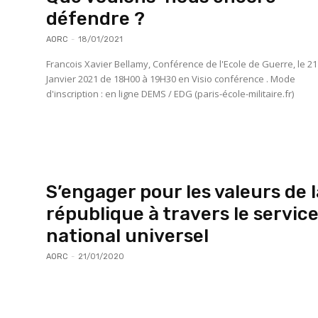
défendre ?
AORC
-
18/01/2021
Francois Xavier Bellamy, Conférence de l'Ecole de Guerre, le 21
Janvier 2021 de 18H00 à 19H30 en Visio conférence . Mode
d'inscription : en ligne DEMS / EDG (paris-école-militaire.fr)
S’engager pour les valeurs de 
république à travers le servic
national universel
AORC
-
21/01/2020