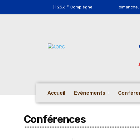
C
25.6
Compiègne
dimanche, 
Accueil
Evènements
Confére
Conférences