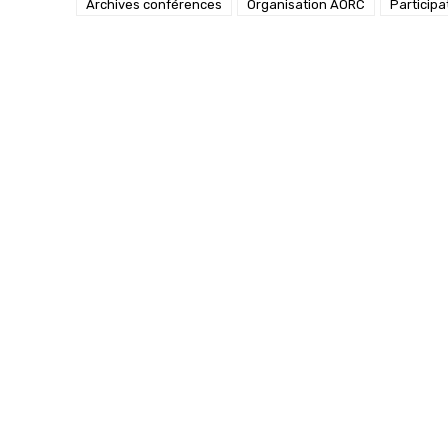
Archives conférences
Organisation AORC
Particip