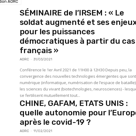
ation AORC
SÉMINAIRE de l’IRSEM : « Le
soldat augmenté et ses enjeu
pour les puissances
démocratiques à partir du cas
français »
AORC
-
31/03/2021
Conférence le 1er Avril 2021 de 11H00 à 12H30 Depuis peu, la
convergence des nouvelles technologies émergentes que sont
numérique (informatique, numérisation de l’espace de bataille)
les sciences du vivant (biotechnologies, neurosciences) - lesqu
se fertilisent mutuellement tout...
CHINE, GAFAM, ETATS UNIS :
quelle autonomie pour l’Europ
après le covid-19 ?
AORC
-
11/02/2021