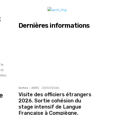
x
Dernières informations
 le
 et
elles
Sorties
AORC
-
03/07/2026
e
Visite des officiers étrangers
2026. Sortie cohésion du
stage intensif de Langue
Française à Compiègne.