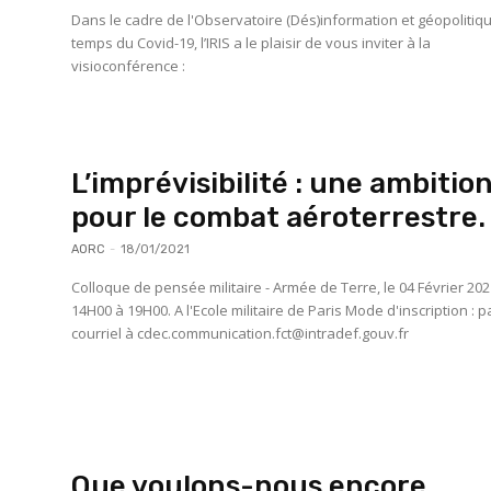
Dans le cadre de l'Observatoire (Dés)information et géopolitiq
temps du Covid-19, l’IRIS a le plaisir de vous inviter à la
visioconférence :
L’imprévisibilité : une ambitio
pour le combat aéroterrestre.
AORC
-
18/01/2021
Colloque de pensée militaire - Armée de Terre, le 04 Février 2021 de
14H00 à 19H00. A l'Ecole militaire de Paris Mode d'inscription : par
courriel à cdec.communication.fct@intradef.gouv.fr
Que voulons-nous encore