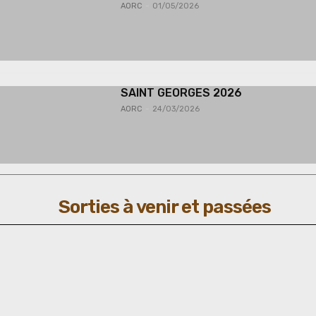
AORC
-
01/05/2026
SAINT GEORGES 2026
AORC
-
24/03/2026
Sorties à venir et passées