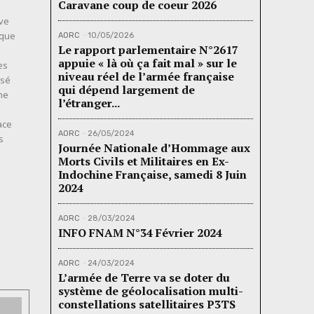
Caravane coup de coeur 2026
ive
 que
AORC
-
10/05/2026
Le rapport parlementaire N°2617
appuie « là où ça fait mal » sur le
es
niveau réel de l’armée française
ssé
qui dépend largement de
ne
l’étranger...
ace
AORC
-
26/05/2024
s
Journée Nationale d’Hommage aux
Morts Civils et Militaires en Ex-
Indochine Française, samedi 8 Juin
2024
AORC
-
28/03/2024
INFO FNAM N°34 Février 2024
AORC
-
24/03/2024
L’armée de Terre va se doter du
système de géolocalisation multi-
constellations satellitaires P3TS