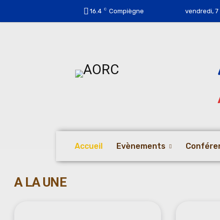
C
16.4
Compiègne
vendredi, 7
Accueil
Evènements
Confére
A LA UNE