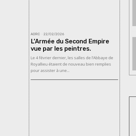
AORC
-
22/02/2026
L’Armée du Second Empire
vue par les peintres.
Le 4 février dernier, les salles de l’Abbaye de
Royallieu étaient de nouveau bien remplies
pour assister à une...