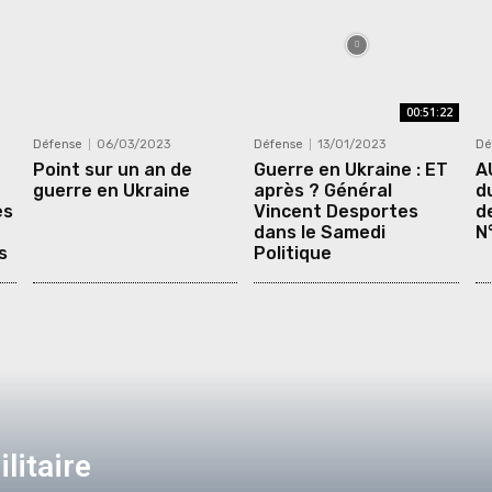
00:51:22
Défense
06/03/2023
Défense
13/01/2023
Dé
Point sur un an de
Guerre en Ukraine : ET
A
guerre en Ukraine
après ? Général
d
es
Vincent Desportes
d
dans le Samedi
N
s
Politique
litaire