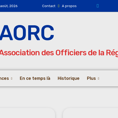
 août, 2026
Contact
A propos
AORC
Association des Officiers de la R
nces
En ce temps là
Historique
Plus