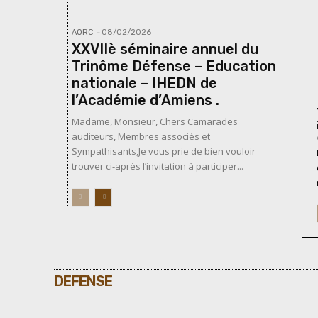
AORC
-
08/02/2026
XXVIIè séminaire annuel du
Trinôme Défense – Education
nationale – IHEDN de
l’Académie d’Amiens .
Madame, Monsieur, Chers Camarades
auditeurs, Membres associés et
Sympathisants,Je vous prie de bien vouloir
trouver ci-après l’invitation à participer...
DEFENSE