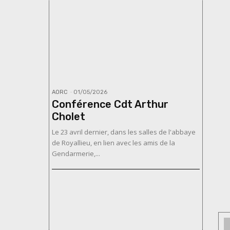
AORC
-
01/05/2026
Conférence Cdt Arthur
Cholet
Le 23 avril dernier, dans les salles de l'abbaye
de Royallieu, en lien avec les amis de la
Gendarmerie,...