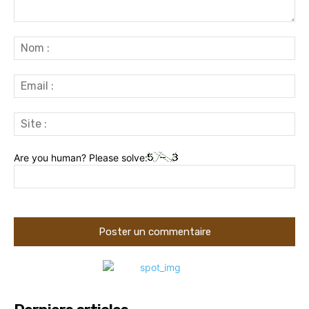
Commenter
:
No
:
Ema
:
Sit
:
Are you human? Please solve: