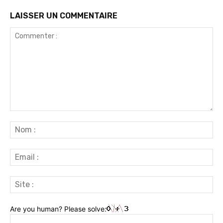
LAISSER UN COMMENTAIRE
Commenter
:
No
:
Ema
:
Sit
:
Are you human? Please solve: