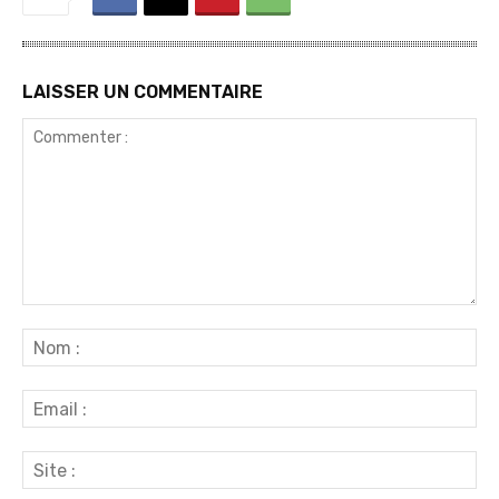
LAISSER UN COMMENTAIRE
Commenter
:
No
:
Ema
:
Sit
: