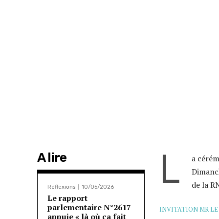
L
A lire
a cérém
Dimanch
de la R
Réflexions
10/05/2026
Le rapport
parlementaire N°2617
INVITATION MR L
appuie « là où ça fait