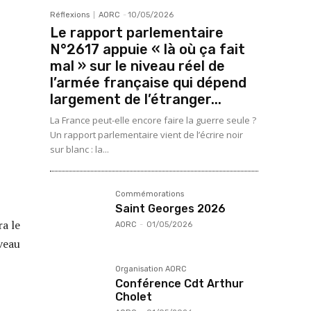
Réflexions
AORC
-
10/05/2026
Le rapport parlementaire
N°2617 appuie « là où ça fait
mal » sur le niveau réel de
l’armée française qui dépend
largement de l’étranger...
La France peut-elle encore faire la guerre seule ?
Un rapport parlementaire vient de l’écrire noir
sur blanc : la...
Commémorations
Saint Georges 2026
a le
AORC
-
01/05/2026
veau
Organisation AORC
Conférence Cdt Arthur
Cholet