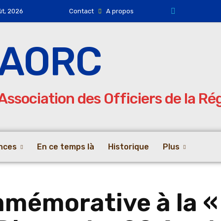
ût, 2026
Contact
A propos
AORC
Association des Officiers de la R
nces
En ce temps là
Historique
Plus
émorative à la « 