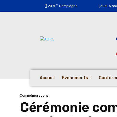
C
20.8
Compiègne
jeudi, 6 ao
Accueil
Evènements
Confére
Commémorations
Cérémonie comm