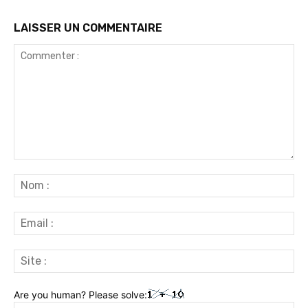
LAISSER UN COMMENTAIRE
Commenter
:
No
:
Ema
:
Sit
:
Are you human? Please solve: