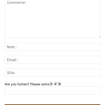
Commenter
:
No
:
Ema
:
Sit
:
Are you human? Please solve: