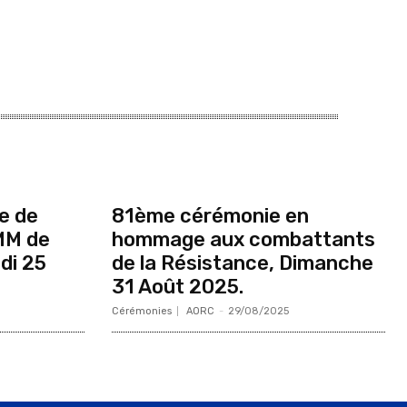
e de
81ème cérémonie en
MM de
hommage aux combattants
di 25
de la Résistance, Dimanche
31 Août 2025.
Cérémonies
AORC
-
29/08/2025