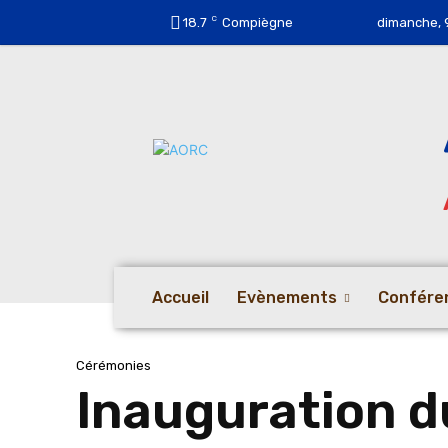
C
18.7
Compiègne
dimanche, 
Accueil
Evènements
Confére
Cérémonies
Inauguration d