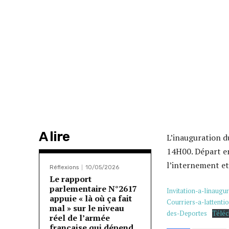
A lire
L’inauguration d
14H00. Départ e
l’internement et
Réflexions
10/05/2026
Le rapport
parlementaire N°2617
Invitation-a-linaugu
appuie « là où ça fait
Courriers-a-lattent
mal » sur le niveau
des-Deportes
Téléc
réel de l’armée
française qui dépend