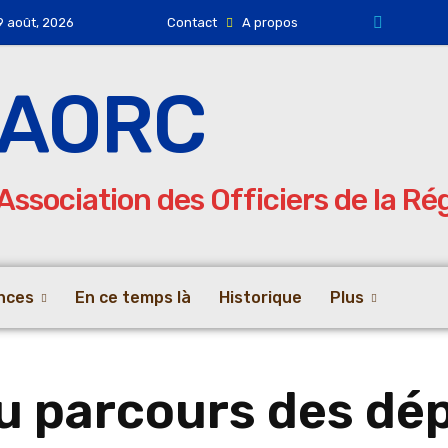
9 août, 2026
Contact
A propos
AORC
Association des Officiers de la R
nces
En ce temps là
Historique
Plus
u parcours des dé