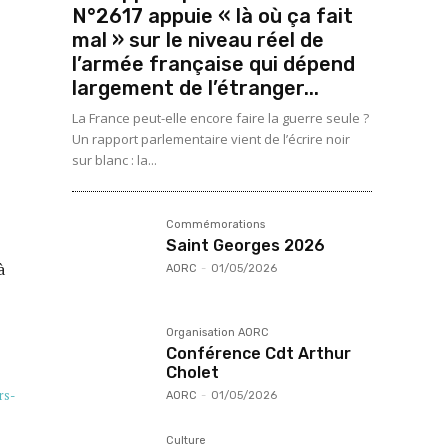
N°2617 appuie « là où ça fait
mal » sur le niveau réel de
l’armée française qui dépend
largement de l’étranger...
La France peut-elle encore faire la guerre seule ?
Un rapport parlementaire vient de l’écrire noir
sur blanc : la...
Commémorations
Saint Georges 2026
à
AORC
-
01/05/2026
Organisation AORC
Conférence Cdt Arthur
Cholet
rs-
AORC
-
01/05/2026
Culture