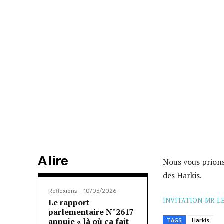
A lire
Nous vous prions
des Harkis.
Réflexions
10/05/2026
INVITATION-MR-L
Le rapport
parlementaire N°2617
appuie « là où ça fait
TAGS
Harkis