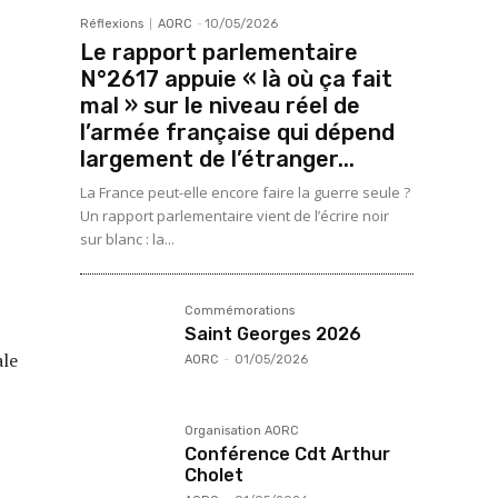
Réflexions
AORC
-
10/05/2026
Le rapport parlementaire
N°2617 appuie « là où ça fait
mal » sur le niveau réel de
l’armée française qui dépend
largement de l’étranger...
La France peut-elle encore faire la guerre seule ?
Un rapport parlementaire vient de l’écrire noir
sur blanc : la...
Commémorations
Saint Georges 2026
ale
AORC
-
01/05/2026
Organisation AORC
Conférence Cdt Arthur
Cholet