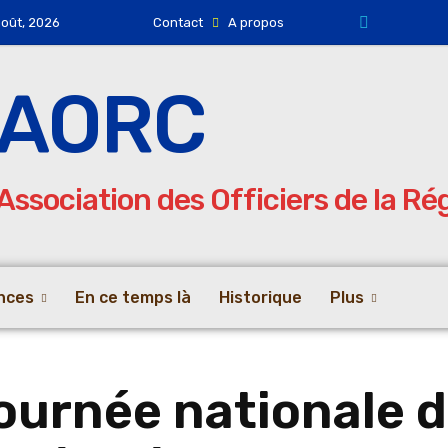
août, 2026
Contact
A propos
AORC
Association des Officiers de la R
nces
En ce temps là
Historique
Plus
journée nationale d