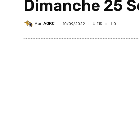
Dimanche 25 S
Par
AORC
110
10/09/2022
0