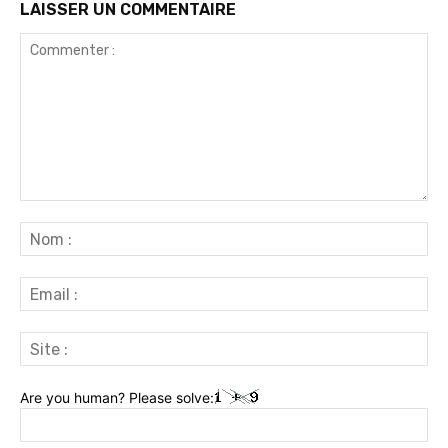
LAISSER UN COMMENTAIRE
Commenter
:
No
:
Ema
:
Sit
:
Are you human? Please solve: