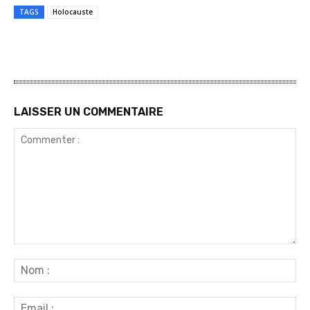
TAGS
Holocauste
LAISSER UN COMMENTAIRE
Commenter
:
No
:
Ema