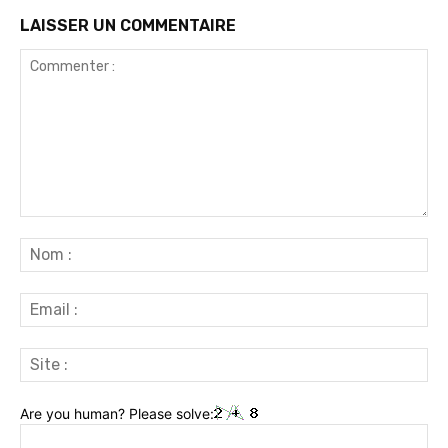
LAISSER UN COMMENTAIRE
Commenter
:
No
:
Ema
:
Sit
:
Are you human? Please solve: