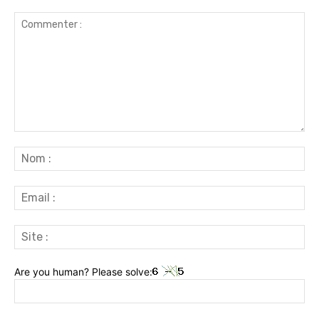
Commenter
:
No
:
Ema
:
Sit
:
Are you human? Please solve: