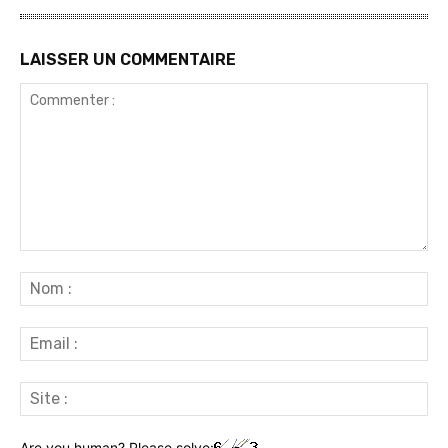
LAISSER UN COMMENTAIRE
Commenter
:
No
:
Ema
:
Sit
:
Are you human? Please solve: