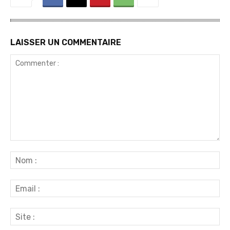
LAISSER UN COMMENTAIRE
Commenter
:
No
:
Ema
:
Sit
: