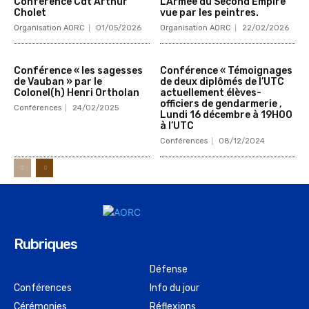
Conférence Cdt Arthur
L’Armée du Second Empire
Cholet
vue par les peintres.
Organisation AORC
01/05/2026
Organisation AORC
22/02/2026
Conférence « les sagesses
Conférence « Témoignages
de Vauban » par le
de deux diplômés de l’UTC
Colonel(h) Henri Ortholan
actuellement élèves-
officiers de gendarmerie ,
Conférences
24/02/2025
Lundi 16 décembre à 19H00
à l’UTC
Conférences
08/12/2024
Rubriques
Défense
Conférences
Info du jour
Cérémonies
Réflexions