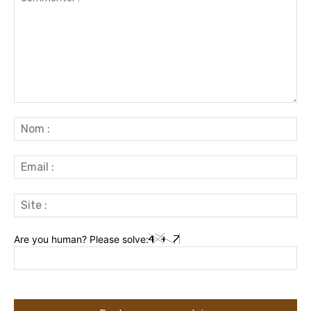
Commenter
:
No
:
Ema
:
Sit
:
Are you human? Please solve: