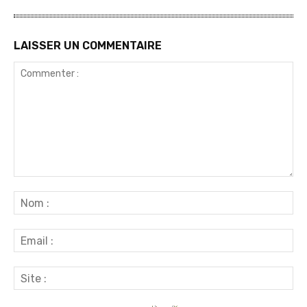
LAISSER UN COMMENTAIRE
Commenter
:
No
:
Ema
:
Sit
: