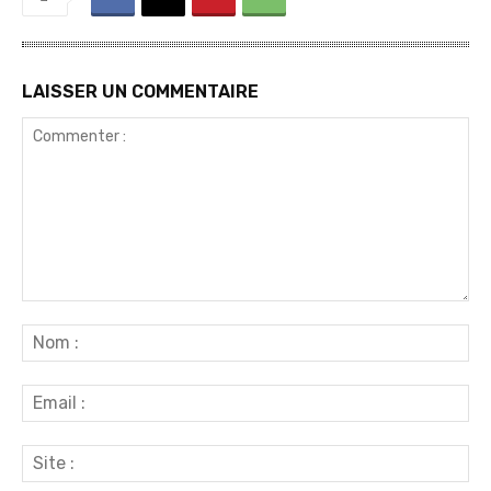
LAISSER UN COMMENTAIRE
Commenter
:
No
:
Ema
:
Sit
: