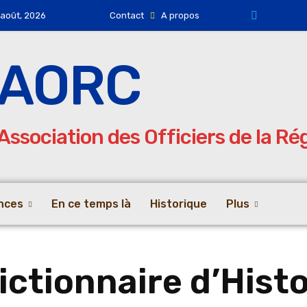
 août, 2026
Contact
A propos
AORC
Association des Officiers de la R
nces
En ce temps là
Historique
Plus
ctionnaire d’Histoi