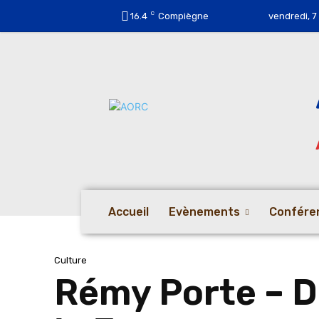
C
16.4
Compiègne
vendredi, 7
Accueil
Evènements
Confére
Culture
Rémy Porte – Di