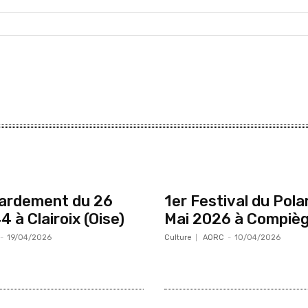
ardement du 26
1er Festival du Polar
 à Clairoix (Oise)
Mai 2026 à Compiè
-
19/04/2026
Culture
AORC
-
10/04/2026