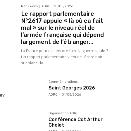
Réflexions
AORC
-
10/05/2026
Le rapport parlementaire
N°2617 appuie « là où ça fait
mal » sur le niveau réel de
l’armée française qui dépend
largement de l’étranger...
La France peut-elle encore faire la guerre seule ?
Un rapport parlementaire vient de l’écrire noir
sur blanc : la...
Commémorations
Saint Georges 2026
émy
AORC
-
01/05/2026
Organisation AORC
Conférence Cdt Arthur
Cholet