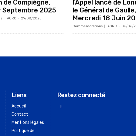
on de Compiègne,
l’Appel lancé de Lon
r Septembre 2025
le Général de Gaulle
Mercredi 18 Juin 2
s
AORC
-
29/08/2025
Commémorations
AORC
-
06/06/2
Liens
Restez connecté
Accueil
Contact
Mentions légales
Politique de