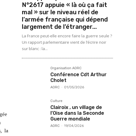
N°2617 appuie « là où ça fait
mal » sur le niveau réel de
l’armée française qui dépend
largement de l’étranger...
La France peut-elle encore faire la guerre seule ?
Un rapport parlementaire vient de l’écrire noir
sur blanc : la...
Organisation AORC
Conférence Cdt Arthur
Cholet
AORC
-
01/05/2026
Culture
Clairoix , un village de
l’Oise dans la Seconde
agée
Guerre mondiale
a
AORC
-
19/04/2026
, la