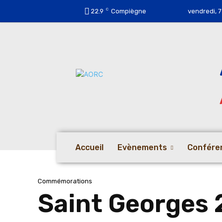
C
22.9
Compiègne
vendredi, 7
Accueil
Evènements
Confére
Commémorations
Saint Georges