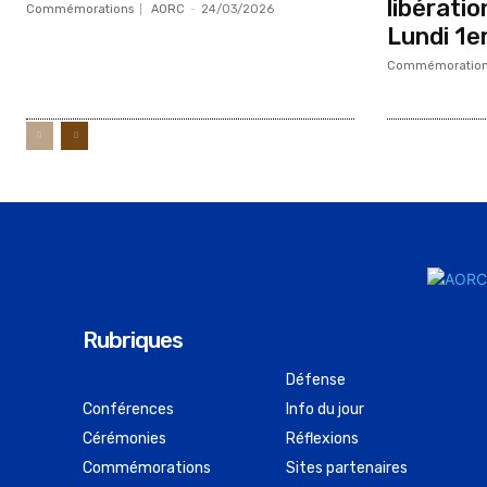
libérati
Commémorations
AORC
-
24/03/2026
Lundi 1e
Commémoration
Rubriques
Défense
Conférences
Info du jour
Cérémonies
Réflexions
Commémorations
Sites partenaires