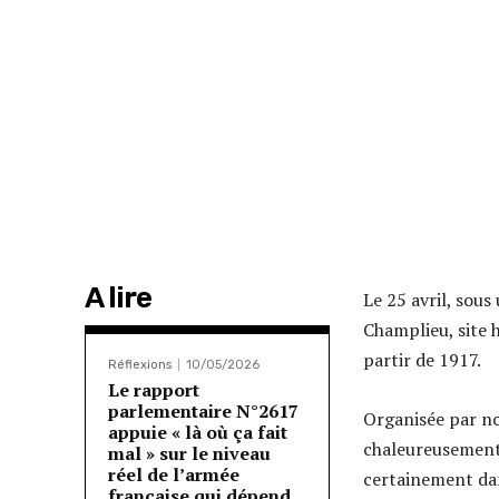
A lire
Le 25 avril, sou
Champlieu, site 
partir de 1917.
Réflexions
10/05/2026
Le rapport
parlementaire N°2617
Organisée par no
appuie « là où ça fait
chaleureusement 
mal » sur le niveau
réel de l’armée
certainement dans
française qui dépend