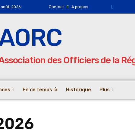
 août, 2026
Contact
A propos
AORC
Association des Officiers de la R
nces
En ce temps là
Historique
Plus
 2026