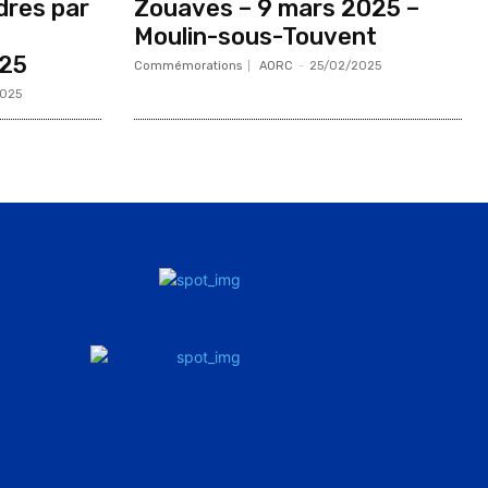
dres par
Zouaves – 9 mars 2025 –
,
Moulin-sous-Touvent
025
Commémorations
AORC
-
25/02/2025
025