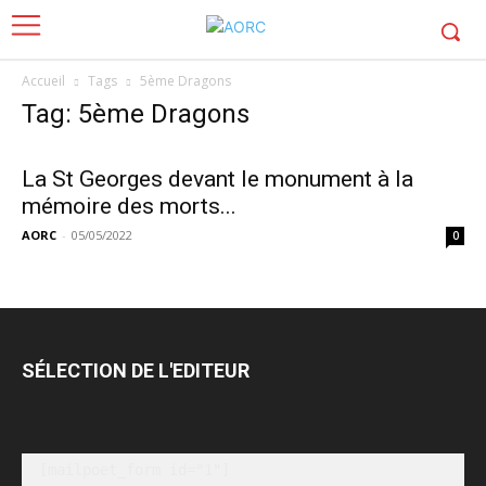
Accueil
Tags
5ème Dragons
Tag: 5ème Dragons
La St Georges devant le monument à la
mémoire des morts...
AORC
-
05/05/2022
0
SÉLECTION DE L'EDITEUR
[mailpoet_form id="1"]