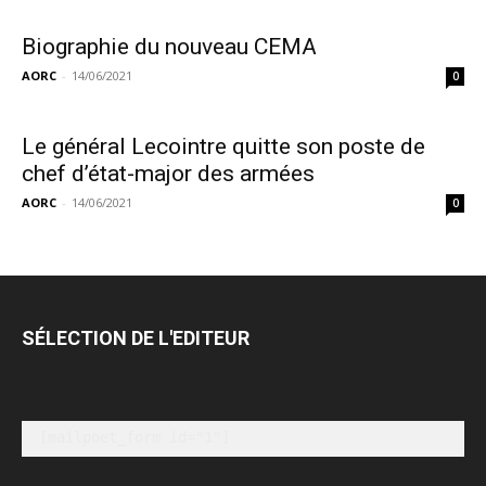
Biographie du nouveau CEMA
AORC
-
14/06/2021
0
Le général Lecointre quitte son poste de
chef d’état-major des armées
AORC
-
14/06/2021
0
SÉLECTION DE L'EDITEUR
[mailpoet_form id="1"]