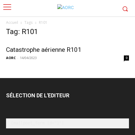
Accueil
Tags
R101
Tag: R101
Catastrophe aérienne R101
AORC
-
14/04/2023
0
SÉLECTION DE L'EDITEUR
[mailpoet_form id="1"]