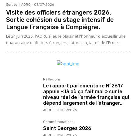
Sorties
AORC
-
03/07/2026
Visite des officiers étrangers 2026.
Sortie cohésion du stage intensif de
Langue Française à Compiègne.
Le 24 juin 2026, l'AORC a eu le plaisir et l'honneur d'accueillir une
quarantaine d'officiers étrangers, futurs stagiaires de l'Ecole...
Réflexions
Le rapport parlementaire N°2617
appuie « là où ça fait mal » sur le
niveau réel de l’armée française qui
dépend largement de l’étranger...
AORC
-
10/05/2026
Commémorations
Saint Georges 2026
AORC
-
01/05/2026