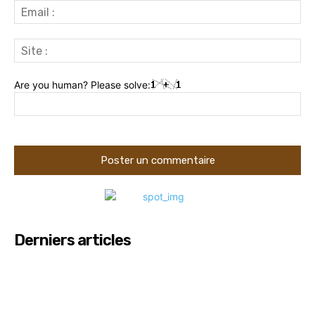
Ema
:
Sit
:
Are you human? Please solve:
Derniers articles