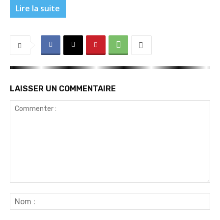
Lire la suite
LAISSER UN COMMENTAIRE
Commenter
:
No
: