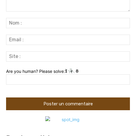
Commenter
:
No
:
Ema
:
Sit
:
Are you human? Please solve: