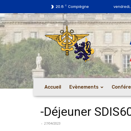
C
20.8
Compiègne
vendredi,
Accueil
Evènements
Confér
-Déjeuner SDIS6
-
27/04/2023