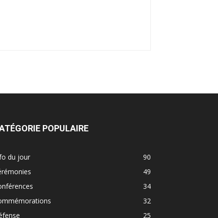
ATÉGORIE POPULAIRE
fo du jour
90
érémonies
49
onférences
34
ommémorations
32
éfense
25