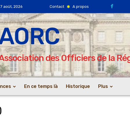
 7 août, 2026
Contact
A propos
AORC
Association des Officiers de la R
ences
En ce temps là
Historique
Plus
0