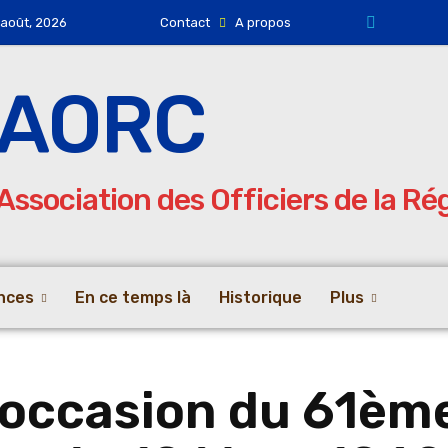
 août, 2026
Contact
A propos
AORC
Association des Officiers de la R
nces
En ce temps là
Historique
Plus
’occasion du 61èm