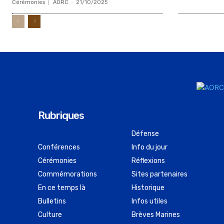
Cérémonies
AORC
-
21/10/2025
Rubriques
Défense
Conférences
Info du jour
Cérémonies
Réflexions
Commémorations
Sites partenaires
En ce temps là
Historique
Bulletins
Infos utiles
Culture
Brèves Marines