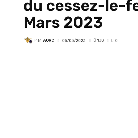
du cessez-le-f
Mars 2023
Par
AORC
138
05/03/2023
0