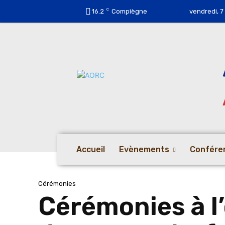
C
16.2
Compiègne
vendredi, 7
Accueil
Evènements
Confére
Cérémonies
Cérémonies à l