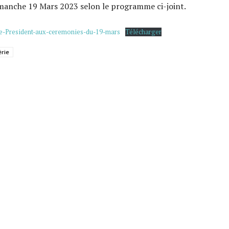
imanche 19 Mars 2023 selon le programme ci-joint.
e-President-aux-ceremonies-du-19-mars
Télécharger
érie