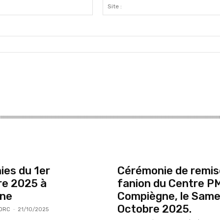
Email
:
es du 1er
Cérémonie de remis
e 2025 à
fanion du Centre P
ne
Compiègne, le Same
Octobre 2025.
ORC
-
21/10/2025