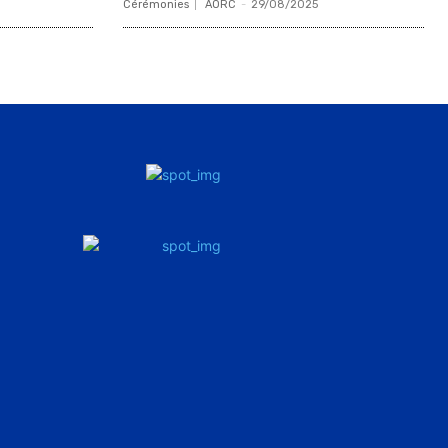
Cérémonies
AORC
-
29/08/2025