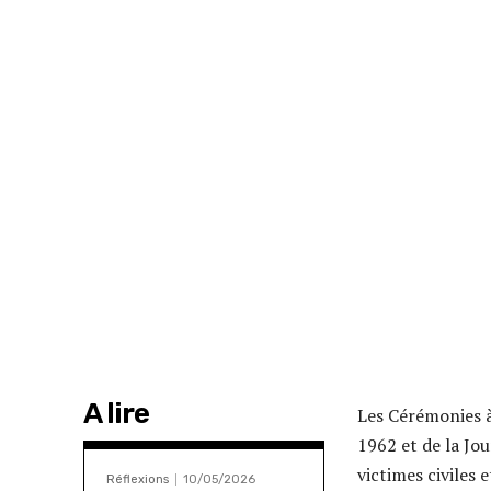
A lire
Les Cérémonies à
1962 et de la Jo
victimes civiles 
Réflexions
10/05/2026