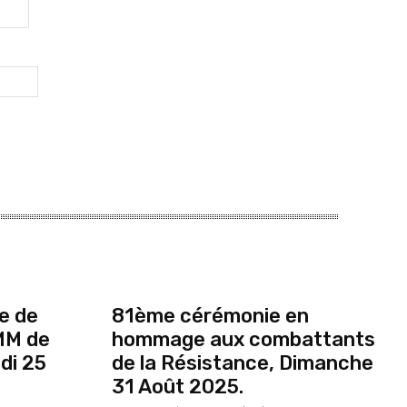
Site
:
e de
81ème cérémonie en
MM de
hommage aux combattants
di 25
de la Résistance, Dimanche
31 Août 2025.