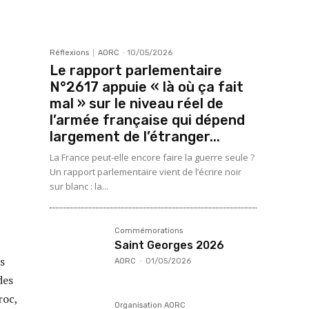
Réflexions
AORC
-
10/05/2026
Le rapport parlementaire
N°2617 appuie « là où ça fait
mal » sur le niveau réel de
l’armée française qui dépend
largement de l’étranger...
La France peut-elle encore faire la guerre seule ?
Un rapport parlementaire vient de l’écrire noir
sur blanc : la...
Commémorations
Saint Georges 2026
s
AORC
-
01/05/2026
des
roc,
Organisation AORC