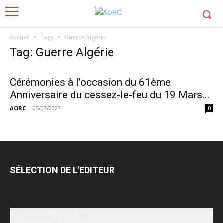
Accueil
Tags
Guerre Algérie
Tag: Guerre Algérie
Cérémonies à l’occasion du 61ème
Anniversaire du cessez-le-feu du 19 Mars...
AORC
-
05/03/2023
0
SÉLECTION DE L'EDITEUR
[mailpoet_form id="1"]