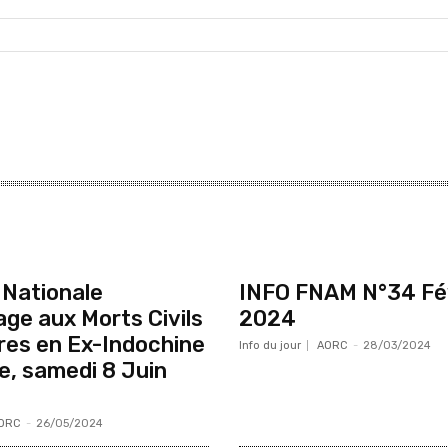
Nationale
INFO FNAM N°34 Fé
e aux Morts Civils
2024
ires en Ex-Indochine
Info du jour
AORC
-
28/03/2024
e, samedi 8 Juin
ORC
-
26/05/2024