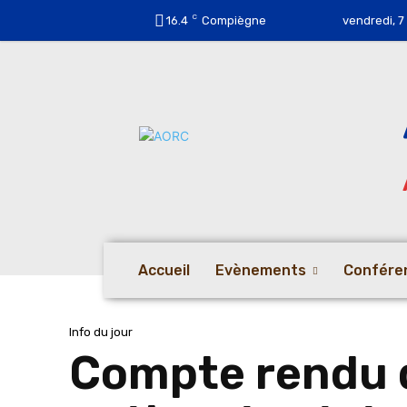
C
16.4
Compiègne
vendredi, 7
Accueil
Evènements
Confére
Info du jour
Compte rendu d