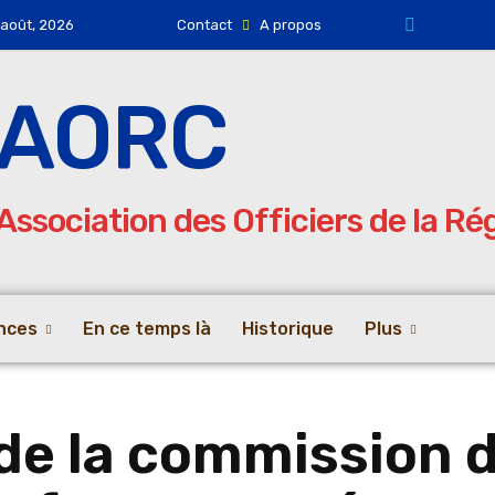
 août, 2026
Contact
A propos
AORC
Association des Officiers de la R
nces
En ce temps là
Historique
Plus
e la commission d