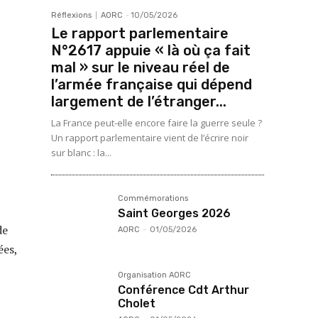
Réflexions
AORC
-
10/05/2026
Le rapport parlementaire
N°2617 appuie « là où ça fait
mal » sur le niveau réel de
l’armée française qui dépend
largement de l’étranger...
La France peut-elle encore faire la guerre seule ?
Un rapport parlementaire vient de l’écrire noir
sur blanc : la...
Commémorations
Saint Georges 2026
de
AORC
-
01/05/2026
ées,
Organisation AORC
Conférence Cdt Arthur
Cholet