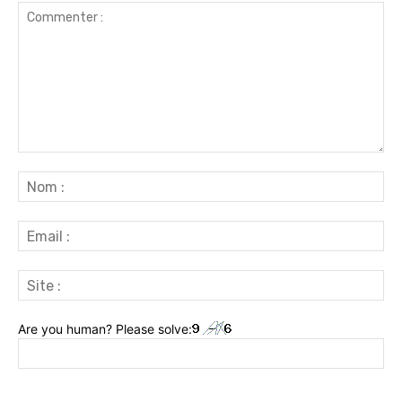
Commenter
:
No
:
Ema
:
Sit
:
Are you human? Please solve: