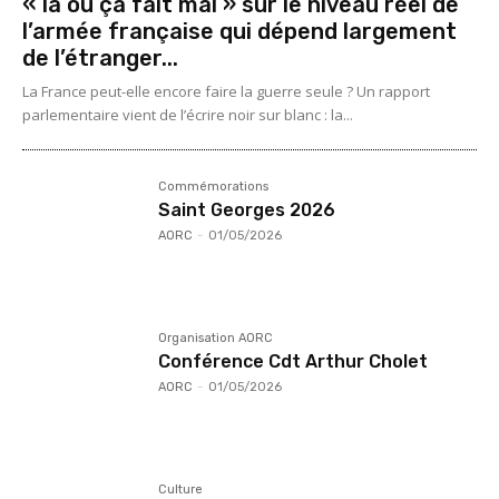
« là où ça fait mal » sur le niveau réel de
l’armée française qui dépend largement
de l’étranger...
La France peut-elle encore faire la guerre seule ? Un rapport
parlementaire vient de l’écrire noir sur blanc : la...
Commémorations
Saint Georges 2026
AORC
-
01/05/2026
Organisation AORC
Conférence Cdt Arthur Cholet
AORC
-
01/05/2026
Culture