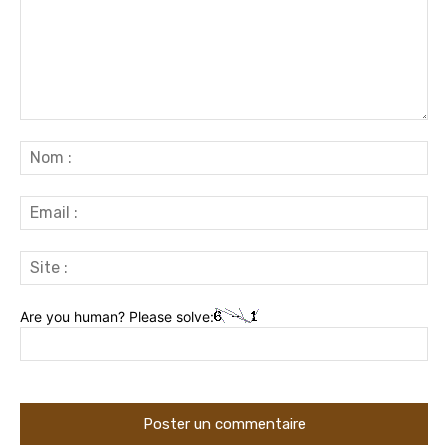
Commenter
:
No
:
Ema
:
Sit
:
Are you human? Please solve: