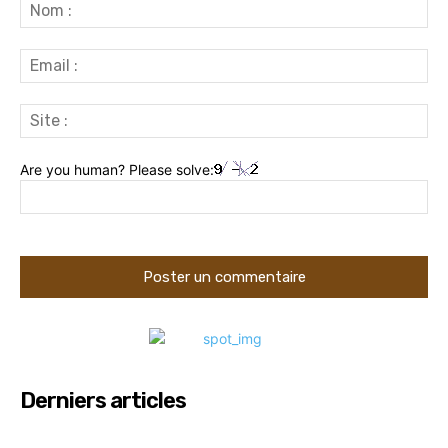
:
No
:
Ema
:
Sit
:
Are you human? Please solve:
Derniers articles