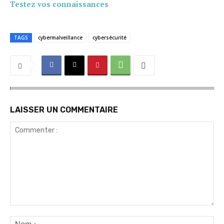
Testez vos connaissances
TAGS
cybermalveillance
cybersécurité
LAISSER UN COMMENTAIRE
Commenter
:
No