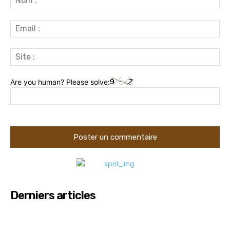
:
Ema
:
Sit
:
Are you human? Please solve:
Derniers articles