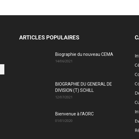
ARTICLES POPULAIRES
C
Biographie du nouveau CEMA
In
14/06/2021
C
C
C
BIOGRAPHIE DU GENERAL DE
DIVISION (T) SCHILL
D
12/07/2021
Cu
In
Bienvenue à l’AORC
E
01/01/2020
Ré