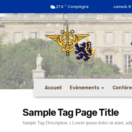
C
27.4
Compiègne
samedi, 8
Accueil
Evènements
Confér
Sample Tag Page Title
Sample Tag Description. ( Lorem ipsum dolor sit amet, adipi