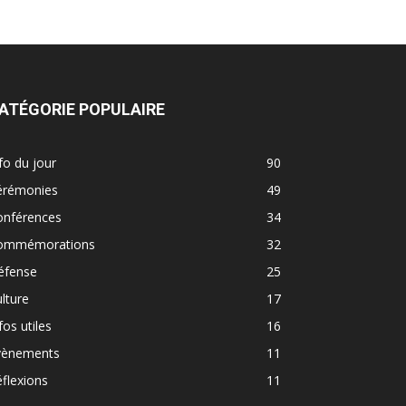
ATÉGORIE POPULAIRE
fo du jour
90
érémonies
49
onférences
34
ommémorations
32
éfense
25
lture
17
fos utiles
16
vènements
11
flexions
11