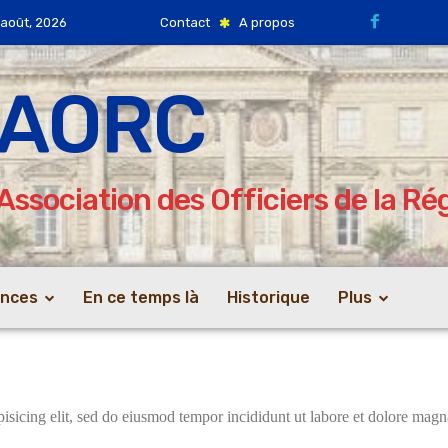
 août, 2026
Contact
A propos
AORC
Association des Officiers de la R
ences
En ce temps là
Historique
Plus
sicing elit, sed do eiusmod tempor incididunt ut labore et dolore magna