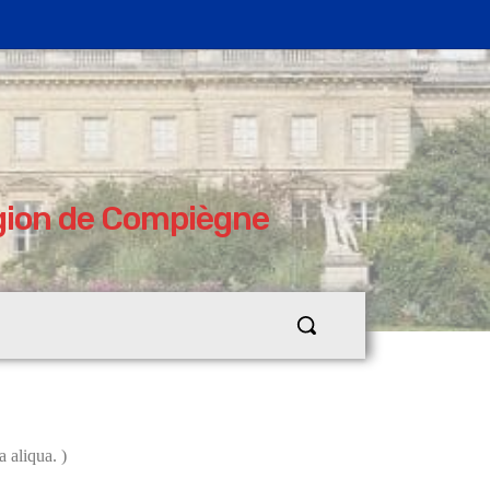
égion de Compiègne
 aliqua. )