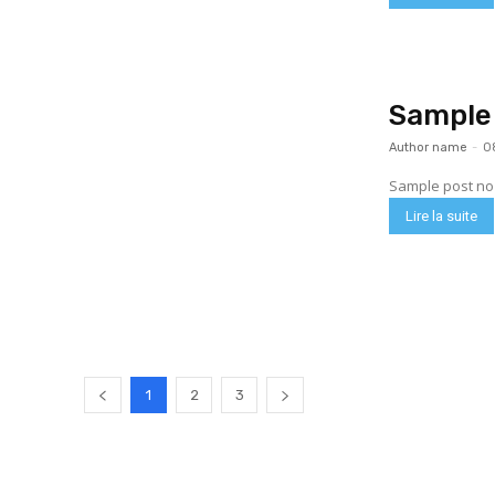
Sample 
Author name
-
0
Sample post no 
Lire la suite
1
2
3