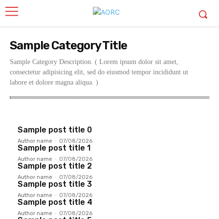
Sample Category Title
Sample Category Description. ( Lorem ipsum dolor sit amet,
consectetur adipisicing elit, sed do eiusmod tempor incididunt ut
labore et dolore magna aliqua. )
Sample Category I
Sample Category II
Sample Category III
Sampl
Sample post title 0
Author name
-
07/08/2026
Sample post title 1
Author name
-
07/08/2026
Sample post title 2
Author name
-
07/08/2026
Sample post title 3
Author name
-
07/08/2026
Sample post title 4
Author name
-
07/08/2026