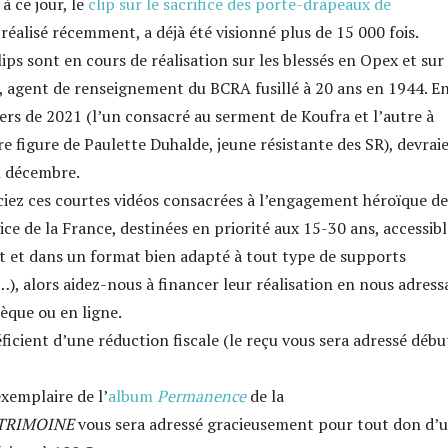
 à ce jour, le
clip sur le sacrifice des porte-drapeaux de
 réalisé récemment, a déjà été visionné plus de 15 000 fois.
ips sont en cours de réalisation sur les blessés en Opex et sur
, agent de renseignement du BCRA fusillé à 20 ans en 1944. En
iers de 2021 (l’un consacré au serment de Koufra et l’autre à
re figure de Paulette Duhalde, jeune résistante des SR), devrai
n décembre.
ciez ces courtes vidéos consacrées à l’engagement héroïque de
ice de la France, destinées en priorité aux 15-30 ans, accessibl
 et dans un format bien adapté à tout type de supports
…), alors aidez-nous à financer leur réalisation en nous adress
èque ou en ligne.
icient d’une réduction fiscale (le reçu vous sera adressé débu
xemplaire de l’
album
Permanence
de la
TRIMOINE
vous sera adressé gracieusement pour tout don d’