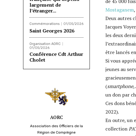
de 45 000 fois
largement de
Mostaganem
,
l’étranger...
Deux autres cl
Commémorations
01/05/2026
Jacques Voyer
Saint Georges 2026
les deux dern
l’extraordinai
Organisation AORC
01/05/2026
être lancés e
Conférence Cdt Arthur
Cholet
Si vous appré
jeunes au serv
gracieusement
(
smartphone
,
un don par ch
Ces dons bénéf
2022).
AORC
En outre, un e
Association des Officiers de la
collection
PA
Région de Compiègne