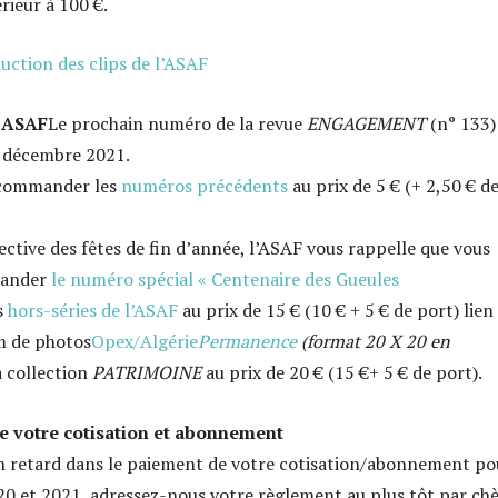
ieur à 100 €.
uction des clips de l’ASAF
s ASAF
Le prochain numéro de la revue
ENGAGEMENT
(n° 133)
5 décembre 2021.
commander les
numéros précédents
au prix de 5 € (+ 2,50 € d
ective des fêtes de fin d’année, l’ASAF vous rappelle que vous
mander
le numéro spécial « Centenaire des Gueules
s
hors-séries de l’ASAF
au prix de 15 € (10 € + 5 € de port) lien 
m de photos
Opex/Algérie
Permanence
(format 20 X 20 en
a collection
PATRIMOINE
au prix de 20 € (15 €+ 5 € de port).
 votre cotisation et abonnement
en retard dans le paiement de votre cotisation/abonnement po
20 et 2021, adressez-nous votre règlement au plus tôt par ch