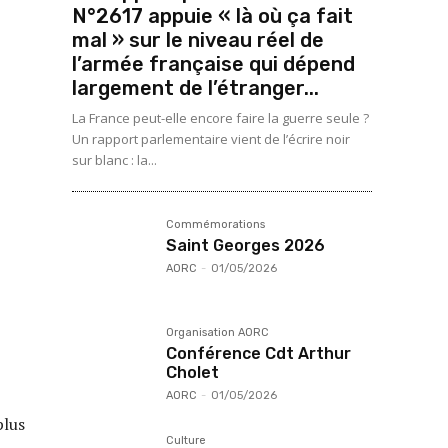
N°2617 appuie « là où ça fait
mal » sur le niveau réel de
l’armée française qui dépend
largement de l’étranger...
La France peut-elle encore faire la guerre seule ?
Un rapport parlementaire vient de l’écrire noir
sur blanc : la...
Commémorations
Saint Georges 2026
AORC
-
01/05/2026
Organisation AORC
Conférence Cdt Arthur
Cholet
AORC
-
01/05/2026
plus
Culture