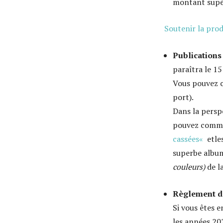
montant supér
Soutenir la prod
Publication
paraîtra le 1
Vous pouvez 
port).
Dans la persp
pouvez com
cassées
«
etle
superbe albu
couleurs)
de l
Règlement de
Si vous êtes 
les années 20