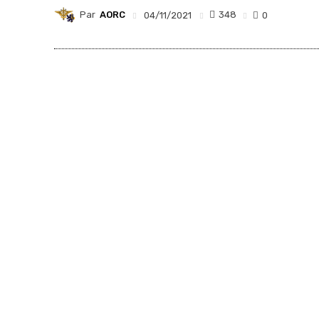
Par
AORC
348
04/11/2021
0