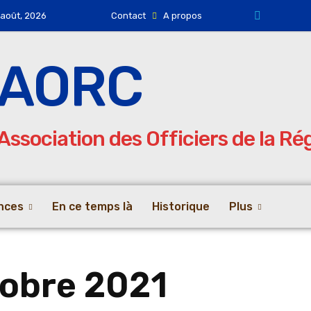
 août, 2026
Contact
A propos
AORC
Association des Officiers de la R
nces
En ce temps là
Historique
Plus
tobre 2021