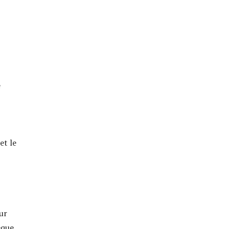
e
et le
ur
èque