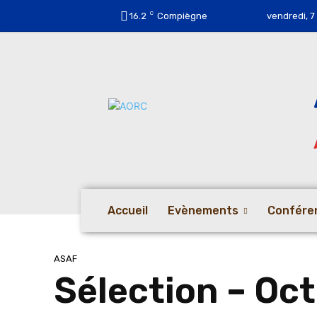
C
16.2
Compiègne
vendredi, 7
Accueil
Evènements
Confére
ASAF
Sélection – Oc