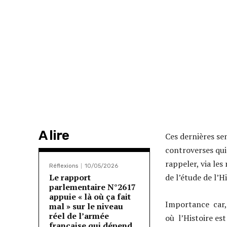
A lire
Ces dernières sem
controverses qui
rappeler, via le
Réflexions
10/05/2026
Le rapport
de l’étude de l’Hi
parlementaire N°2617
appuie « là où ça fait
Importance car, d
mal » sur le niveau
réel de l’armée
où l’Histoire es
française qui dépend