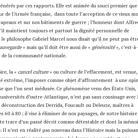
générés par ces rapports. Elle est animée du souci premier que 
r de l’Armée française, dans toute l’acception de ce vieux m
drapeaux et sur nos bâtiments de guerre ; l’honneur dont Alfre
’il maintient toujours et partout la dignité personnelle de
le philosophe Gabriel Marcel nous disait qu’il ne peut pas êtr
auvegarde
» mais qu’il doit être aussi de «
générosité
», c’est-à
e de la communauté nationale.
re, la «
cancel culture
» ou culture de l’effacement, est venue,
ité extrême, l’imposer comme objet d’affrontement à une opi
se que l’on sent médusée. Ce phénomène venu des États-Unis, 
universités d’outre-Atlantique, n’est pas sans cousinage avec 
a déconstruction des Derrida, Foucault ou Deleuze, maîtres à
 60 à 80 ; il vise à éliminer de nos paysages, de notre histoire
e trace d’un passé décrit comme détestable et dont la mémo
 Il n’est en réalité pas nouveau dans l’Histoire mais la puissa