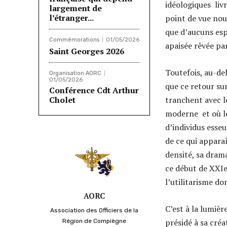
idéologiques liv
largement de
l’étranger...
point de vue nou
que d’aucuns esp
Commémorations
01/05/2026
apaisée rêvée p
Saint Georges 2026
Toutefois, au-de
Organisation AORC
01/05/2026
que ce retour su
Conférence Cdt Arthur
Cholet
tranchent avec le
moderne et où l
d’individus esse
de ce qui appara
densité, sa dram
ce début de XXIe
l’utilitarisme d
AORC
C’est à la lumièr
Association des Officiers de la
présidé à sa créa
Région de Compiègne