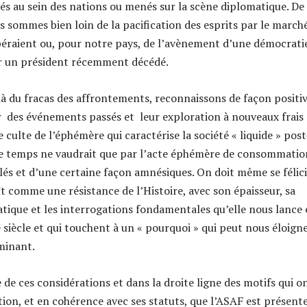
rés au sein des nations ou menés sur la scène diplomatique. De
s sommes bien loin de la pacification des esprits par le march
éraient ou, pour notre pays, de l’avènement d’une démocrati
ar un président récemment décédé.
là du fracas des affrontements, reconnaissons de façon positi
r des événements passés et leur exploration à nouveaux frais
 culte de l’éphémère qui caractérise la société « liquide » post
e temps ne vaudrait que par l’acte éphémère de consommatio
ulés et d’une certaine façon amnésiques. On doit même se félic
ît comme une résistance de l’Histoire, avec son épaisseur, sa
atique et les interrogations fondamentales qu’elle nous lance
 siècle et qui touchent à un « pourquoi » qui peut nous éloign
ominant.
e de ces considérations et dans la droite ligne des motifs qui o
tion, et en cohérence avec ses statuts, que l’ASAF est présent