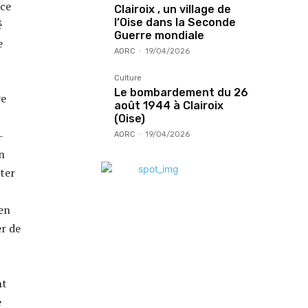
 ce
Clairoix , un village de
l’Oise dans la Seconde
é
Guerre mondiale
e
AORC
-
19/04/2026
Culture
Le bombardement du 26
ve
août 1944 à Clairoix
(Oise)
-
AORC
-
19/04/2026
n
iter
 en
er de
nt
e