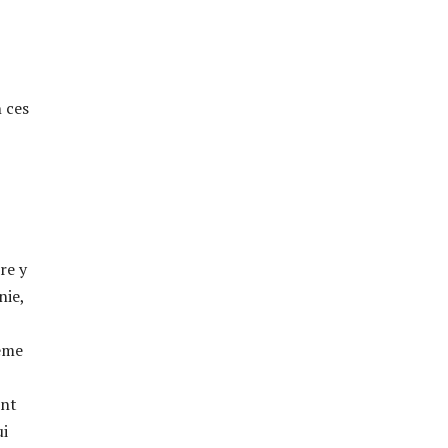
n ces
re y
nie,
même
ent
ui