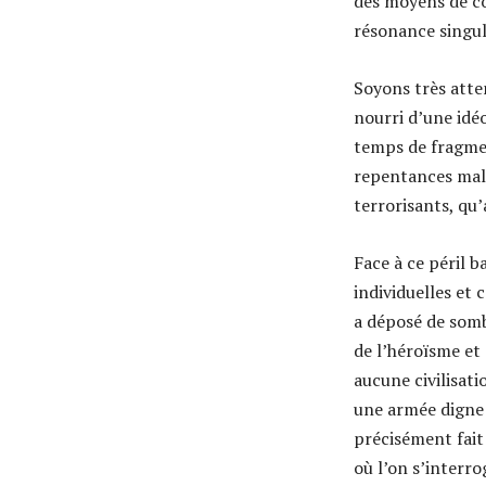
des moyens de c
résonance singul
Soyons très atte
nourri d’une idéo
temps de fragmen
repentances mala
terrorisants, qu
Face à ce péril 
individuelles et 
a déposé de sombr
de l’héroïsme et 
aucune civilisati
une armée digne 
précisément fait
où l’on s’interr