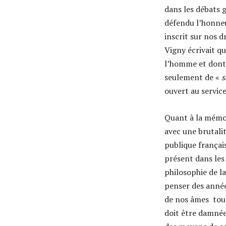
dans les débats 
défendu l’honneu
inscrit sur nos 
Vigny écrivait qu
l’homme et dont 
seulement de «
s
ouvert au servic
Quant à la mémoi
avec une brutal
publique françai
présent dans les 
philosophie de l
penser des années
de nos âmes tout
doit être damnée.