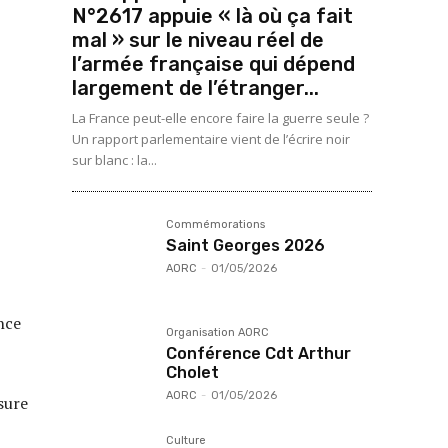
N°2617 appuie « là où ça fait
mal » sur le niveau réel de
l’armée française qui dépend
largement de l’étranger...
La France peut-elle encore faire la guerre seule ?
Un rapport parlementaire vient de l’écrire noir
sur blanc : la...
Commémorations
Saint Georges 2026
AORC
-
01/05/2026
nce
Organisation AORC
Conférence Cdt Arthur
Cholet
AORC
-
01/05/2026
sure
Culture