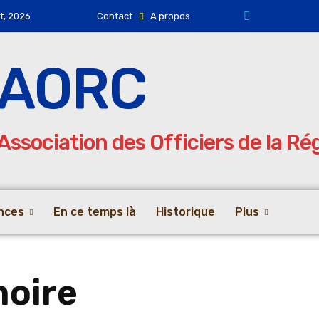
ût, 2026
Contact
A propos
AORC
Association des Officiers de la R
nces
En ce temps là
Historique
Plus
moire