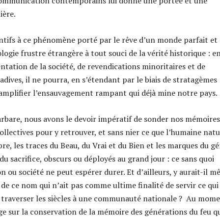
ommunication contemporains lui donne une portée et une
ière.
ntifs à ce phénomène porté par le rêve d’un monde parfait et
logie frustre étrangère à tout souci de la vérité historique : e
tation de la société, de revendications minoritaires et de
dives, il ne pourra, en s’étendant par le biais de stratagèmes
’amplifier l’ensauvagement rampant qui déjà mine notre pays.
barbare, nous avons le devoir impératif de sonder nos mémoires
collectives pour y retrouver, et sans nier ce que l’humaine natu
e, les traces du Beau, du Vrai et du Bien et les marques du gé
du sacrifice, obscurs ou déployés au grand jour : ce sans quoi
on ou société ne peut espérer durer. Et d’ailleurs, y aurait-il 
de ce nom qui n’ait pas comme ultime finalité de servir ce qui
 traverser les siècles à une communauté nationale ? Au mom
oge sur la conservation de la mémoire des générations du feu q