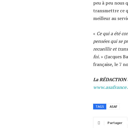
peu à peu nous q
transmettre ce qu
meilleur au servi
«
Ce qui a été con
pensées qui se p
recueillir et tra
foi.
» (Jacques Ba
française, le 7 
La RÉDACTION 
www.asafrance.
TAGS
ASAF
Partager