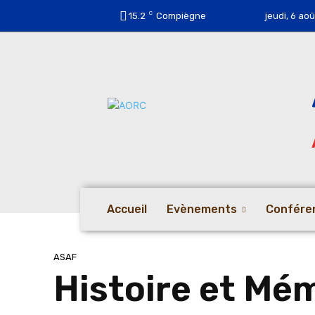
C
15.2
Compiègne
jeudi, 6 ao
Accueil
Evènements
Confére
ASAF
Histoire et Mé