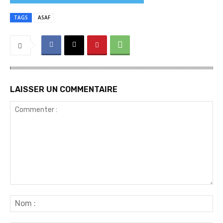
TAGS
ASAF
LAISSER UN COMMENTAIRE
Commenter
:
No
: