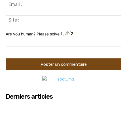
Ema
:
Sit
:
Are you human? Please solve:
Derniers articles