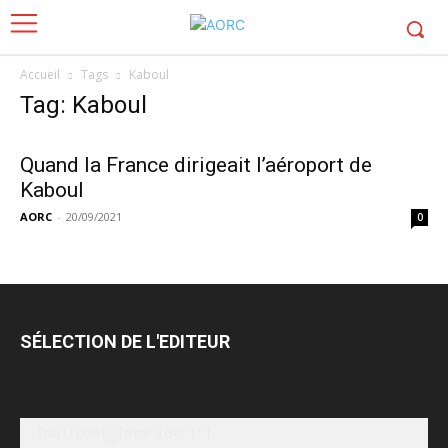
Accueil
Tags
Kaboul
Tag: Kaboul
Quand la France dirigeait l’aéroport de
Kaboul
AORC
-
20/09/2021
0
SÉLECTION DE L'EDITEUR
[mailpoet_form id="1"]