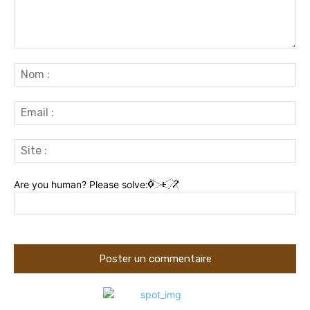
Commenter
:
No
:
Ema
:
Sit
:
Are you human? Please solve: