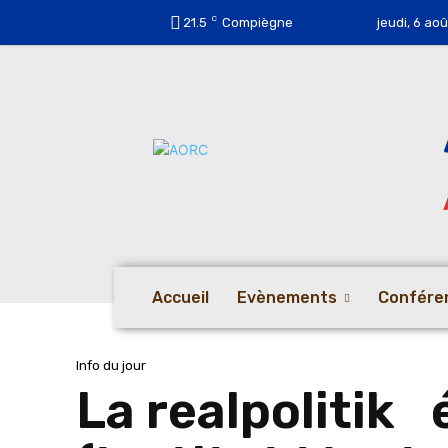
C
21.5
Compiègne
jeudi, 6 ao
Accueil
Evènements
Confére
Info du jour
La realpolitik 