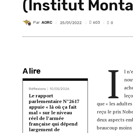
(Institut Mont
Par
AORC
603
25/01/2022
0
I
A lire
l n’
nouv
ache
Réflexions
10/05/2026
Le rapport
leço
parlementaire N°2617
que « les adultes
appuie « là où ça fait
reçu le prix Nobe
mal » sur le niveau
réel de l’armée
deux aspects emb
française qui dépend
beaucoup moins d
largement de