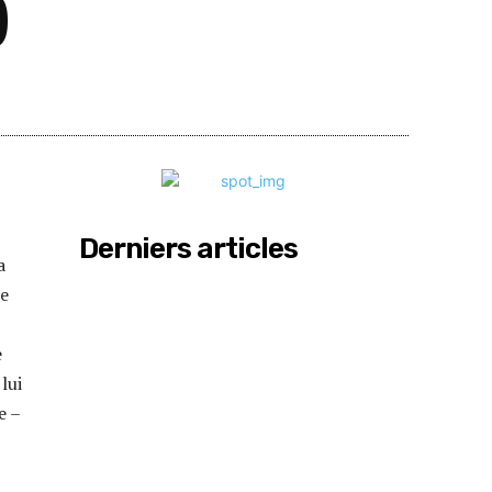
)
Partager
Derniers articles
a
re
e
lui
e –