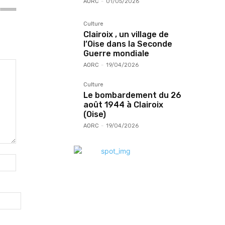
AORC
-
01/05/2026
Culture
Clairoix , un village de
l’Oise dans la Seconde
Guerre mondiale
AORC
-
19/04/2026
Culture
Le bombardement du 26
août 1944 à Clairoix
(Oise)
AORC
-
19/04/2026
Site
: