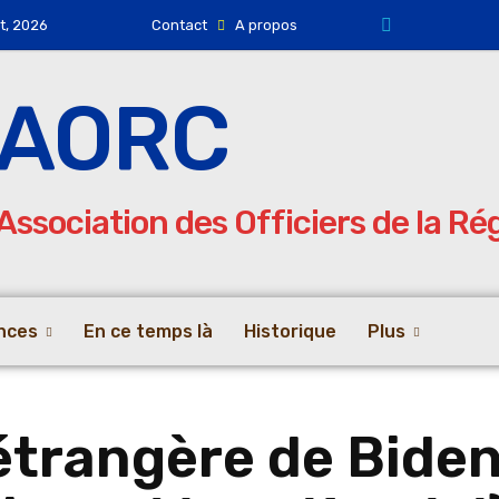
ût, 2026
Contact
A propos
AORC
Association des Officiers de la R
nces
En ce temps là
Historique
Plus
étrangère de Biden