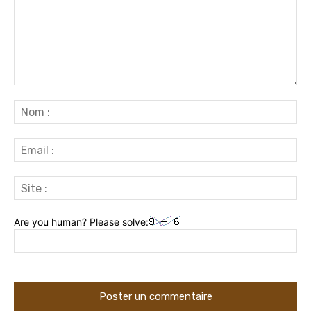
Commenter
:
No
:
Ema
:
Sit
:
Are you human? Please solve: