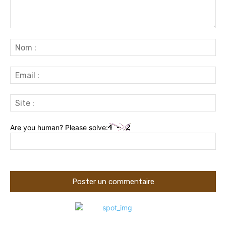
Commenter
:
No
:
Ema
:
Sit
:
Are you human? Please solve: