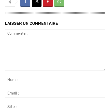
LAISSER UN COMMENTAIRE
Commenter
:
No
:
Ema
:
Sit